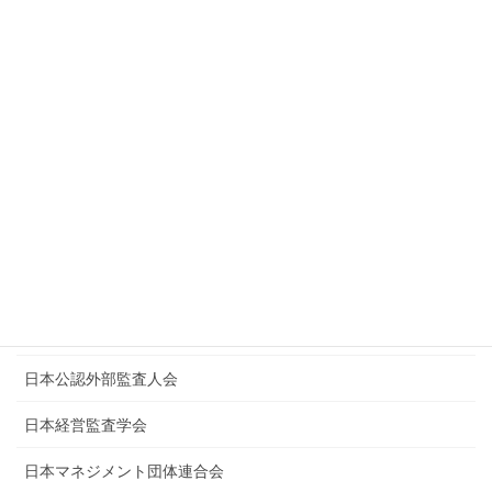
固定ページ
公認外部監査人
公認外部監査人申請資格要件
新着情報等
監査について
論文等情報
Link集
日本公認外部監査人会
日本経営監査学会
日本マネジメント団体連合会